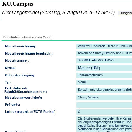
KU.Campus
Nicht angemeldet
(Samstag, 8. August 2026 17:58:31)
Detailinformationen zum Modul
Vertiefter Überblick Literatur- und Kul
Modulbezeichnung:
Advanced Survey Literary and Cultura
Modulbezeichnung (englisch):
82-008-L-ANG36-H-0922
Modulnummer:
Master (UNI)
Niveau:
Lehramtsstudium
Geberstudiengang:
Modul
Typ:
Federführende
Sprach- und Literaturwissenschaftlich
Fakultät/Sprachenzentrum:
Class, Monika
Modulverantwortliche/r:
Prüfende:
2
Leistungspunkte (ECTS-Punkte):
Die Studierenden vertiefen ihre Kenn
der englischsprachigen Literatur- und
einschlägige literatur- und kulturwiss
Methoden in der Behandlung der jewei