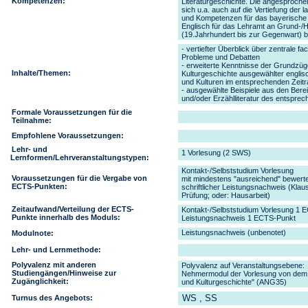
Kompetenzen
:
Literaturgeschichte. Die angesproc
sich u.a. auch auf die Vertiefung der l
und Kompetenzen für das bayerische
Englisch für das Lehramt an Grund-/
(19.Jahrhundert bis zur Gegenwart) 
- vertiefter Überblick über zentrale f
Probleme und Debatten
- erweiterte Kenntnisse der Grundzüge
Inhalte/Themen
:
Kulturgeschichte ausgewählter englis
und Kulturen im entsprechenden Zeit
- ausgewählte Beispiele aus den Bere
und/oder Erzählliteratur des entspre
Formale Voraussetzungen für die
Teilnahme
:
Empfohlene Voraussetzungen
:
Lehr- und
1 Vorlesung (2 SWS)
Lernformen/Lehrveranstaltungstypen:
Kontakt-/Selbststudium Vorlesung
Voraussetzungen für die Vergabe von
mit mindestens "ausreichend" bewerte
ECTS-Punkten
:
schriftlicher Leistungsnachweis (Klau
Prüfung; oder: Hausarbeit)
Zeitaufwand/Verteilung der ECTS-
Kontakt-/Selbststudium Vorlesung 1 
Punkte innerhalb des Moduls
:
Leistungsnachweis 1 ECTS-Punkt
Leistungsnachweis (unbenotet)
Modulnote
:
Lehr- und Lernmethode
:
Polyvalenz mit anderen
Polyvalenz auf Veranstaltungsebene:
Studiengängen/Hinweise zur
Nehmermodul der Vorlesung von dem M
Zugänglichkeit
:
und Kulturgeschichte" (ANG35)
WS
, SS
Turnus des Angebots: