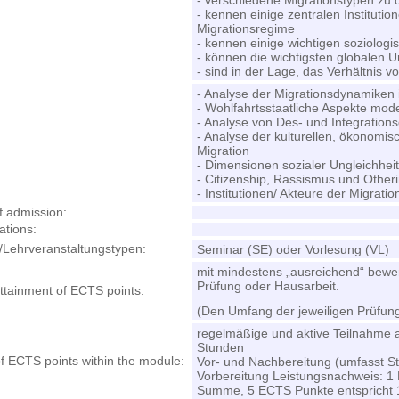
- verschiedene Migrationstypen zu d
- kennen einige zentralen Institutio
Migrationsregime
- kennen einige wichtigen soziolog
- können die wichtigsten globalen 
- sind in der Lage, das Verhältnis 
- Analyse der Migrationsdynamiken
- Wohlfahrtsstaatliche Aspekte mod
- Analyse von Des- und Integratio
- Analyse der kulturellen, ökonomis
Migration
- Dimensionen sozialer Ungleichheit
- Citizenship, Rassismus und Other
- Institutionen/ Akteure der Migratio
f admission
:
ations
:
/Lehrveranstaltungstypen:
Seminar (SE) oder Vorlesung (VL)
mit mindestens „ausreichend“ bewe
Prüfung oder Hausarbeit.
attainment of ECTS points
:
(Den Umfang der jeweiligen Prüfung
regelmäßige und aktive Teilnahme 
Stunden
of ECTS points within the module
:
Vor- und Nachbereitung (umfasst St
Vorbereitung Leistungsnachweis: 1
Summe, 5 ECTS Punkte entspricht 