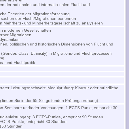
ifferenzieren
nen der nationalen und internatio-nalen Flucht und
ische Theorien der Migrationsforschung
Ursachen der Flucht/Migrationen benennen
von Mehrheits- und Minderheitsgesellschaft zu analysieren
 in modernen Gesellschaften
erner Migrationen
nsdynamiken
chen, politischen und historischen Dimensionen von Flucht und
 (Gender, Class, Ethnicity) in Migrations-und Fluchtprozessen
ing
ns- und Fluchtpolitik
rteter Leistungsnachweis: Modulprüfung: Klausur oder mündliche
 finden Sie in der für Sie geltenden Prüfungsordnung)
an Seminare und/oder Vorlesungen: 1 ECTS-Punkt, entspricht 30
udienleistungen): 3 ECTS-Punkte, entspricht 90 Stunden
 ECTS-Punkte, entspricht 30 Stunden
150 Stunden