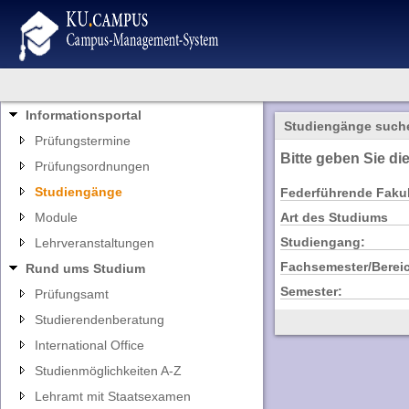
Informationsportal
Studiengänge such
Prüfungstermine
Bitte geben Sie di
Prüfungsordnungen
Studiengänge
Federführende Fakul
Module
Art des Studiums
Studiengang:
Lehrveranstaltungen
Fachsemester/Berei
Rund ums Studium
Semester:
Prüfungsamt
Studierendenberatung
International Office
Studienmöglichkeiten A-Z
Lehramt mit Staatsexamen