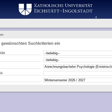
4
en
e gewünschten Suchkriterien ein
tät
ch