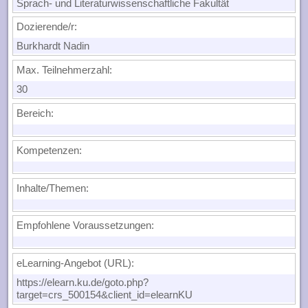
Sprach- und Literaturwissenschaftliche Fakultät
Dozierende/r:
Burkhardt Nadin
Max. Teilnehmerzahl:
30
Bereich:
Kompetenzen:
Inhalte/Themen:
Empfohlene Voraussetzungen:
eLearning-Angebot (URL):
https://elearn.ku.de/goto.php?
target=crs_500154&client_id=elearnKU