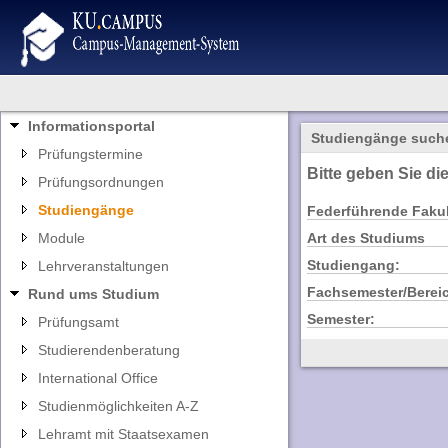
Informationsportal
Studiengänge such
Prüfungstermine
Bitte geben Sie di
Prüfungsordnungen
Studiengänge
Federführende Fakul
Module
Art des Studiums
Studiengang:
Lehrveranstaltungen
Fachsemester/Berei
Rund ums Studium
Semester:
Prüfungsamt
Studierendenberatung
International Office
Studienmöglichkeiten A-Z
Lehramt mit Staatsexamen