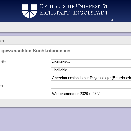
4
en
e gewünschten Suchkriterien ein
tät
ch